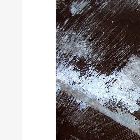
Talang
Galvanis
Pamulang:
Produk
Andalan
untuk
Atap
Bebas
Bocor
Sepanjang
Tahun