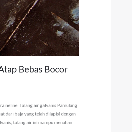
 Atap Bebas Bocor
aineline, Talang air galvanis Pamulang
t dari baja yang telah dilapisi dengan
anis, talang air ini mampu menahan