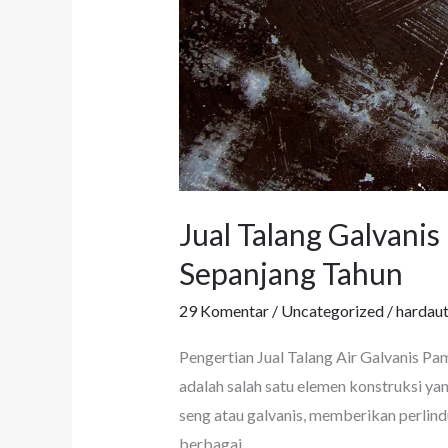
Jual Talang Galvani
Sepanjang Tahun
29 Komentar
/
Uncategorized
/
hardau
Pengertian Jual Talang Air Galvanis Pa
adalah salah satu elemen konstruksi yan
seng atau galvanis, memberikan perlin
berbagai