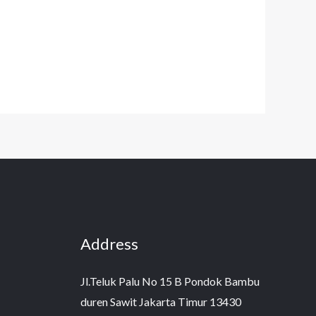
Address
Jl.Teluk Palu No 15 B Pondok Bambu
duren Sawit Jakarta Timur 13430