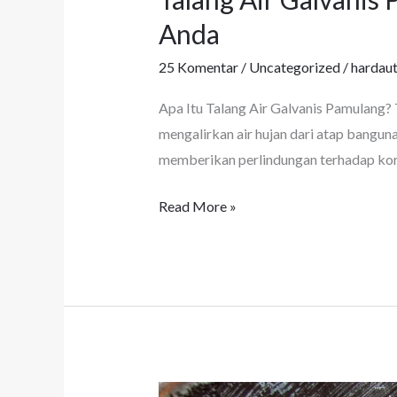
Air
Anda
Galvanis
25 Komentar
/
Uncategorized
/
hardau
Pamulang:
Solusi
Apa Itu Talang Air Galvanis Pamulang? 
Kuat
mengalirkan air hujan dari atap banguna
dan
memberikan perlindungan terhadap koro
Ekonomis
untuk
Read More »
Hunian
Anda
Jual