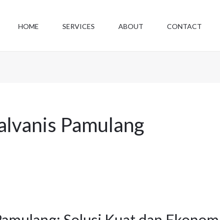
HOME
SERVICES
ABOUT
CONTACT
Galvanis Pamulang
 Pamulang: Solusi Kuat dan Ekonom