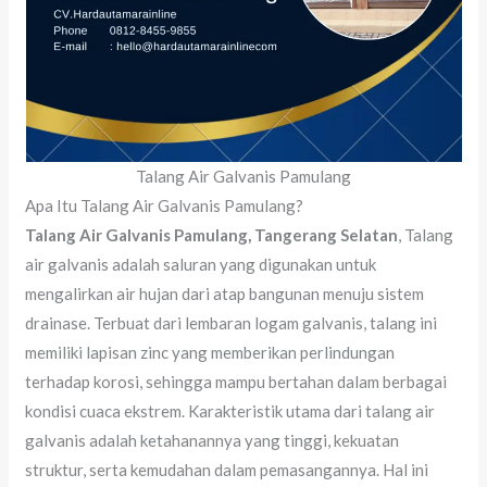
Talang Air Galvanis Pamulang
Apa Itu Talang Air Galvanis Pamulang?
Talang Air Galvanis Pamulang, Tangerang Selatan
, Talang
air galvanis adalah saluran yang digunakan untuk
mengalirkan air hujan dari atap bangunan menuju sistem
drainase. Terbuat dari lembaran logam galvanis, talang ini
memiliki lapisan zinc yang memberikan perlindungan
terhadap korosi, sehingga mampu bertahan dalam berbagai
kondisi cuaca ekstrem. Karakteristik utama dari talang air
galvanis adalah ketahanannya yang tinggi, kekuatan
struktur, serta kemudahan dalam pemasangannya. Hal ini