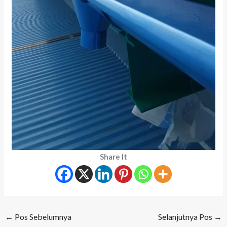
Share It
←
Pos Sebelumnya
Selanjutnya Pos
→