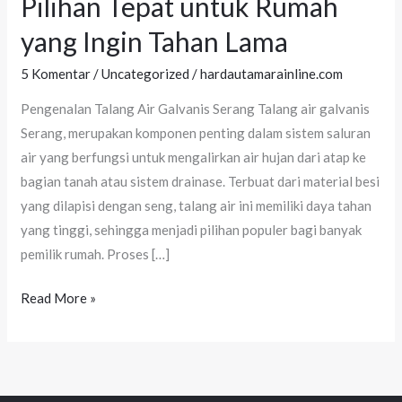
Pilihan Tepat untuk Rumah
Galvanis
yang Ingin Tahan Lama
Serang:
Pilihan
5 Komentar
/
Uncategorized
/
hardautamarainline.com
Tepat
Pengenalan Talang Air Galvanis Serang Talang air galvanis
untuk
Serang, merupakan komponen penting dalam sistem saluran
Rumah
air yang berfungsi untuk mengalirkan air hujan dari atap ke
yang
bagian tanah atau sistem drainase. Terbuat dari material besi
Ingin
yang dilapisi dengan seng, talang air ini memiliki daya tahan
Tahan
yang tinggi, sehingga menjadi pilihan populer bagi banyak
Lama
pemilik rumah. Proses […]
Read More »