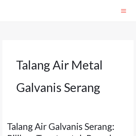
Lewati
ke
konten
Talang Air Metal
Galvanis Serang
Talang Air Galvanis Serang:
Talang
Air