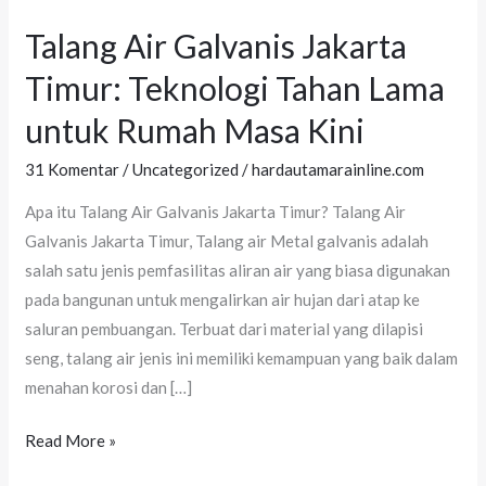
Talang Air Galvanis Jakarta
Talang
Air
Timur: Teknologi Tahan Lama
Galvanis
untuk Rumah Masa Kini
Jakarta
Timur:
31 Komentar
/
Uncategorized
/
hardautamarainline.com
Teknologi
Apa itu Talang Air Galvanis Jakarta Timur? Talang Air
Tahan
Galvanis Jakarta Timur, Talang air Metal galvanis adalah
Lama
salah satu jenis pemfasilitas aliran air yang biasa digunakan
untuk
pada bangunan untuk mengalirkan air hujan dari atap ke
Rumah
saluran pembuangan. Terbuat dari material yang dilapisi
Masa
seng, talang air jenis ini memiliki kemampuan yang baik dalam
Kini
menahan korosi dan […]
Read More »