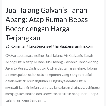
Jual Talang Galvanis Tanah
Jual
Talang
Abang: Atap Rumah Bebas
Galvanis
Bocor dengan Harga
Tanah
Abang:
Terjangkau
Atap
26 Komentar
/
Uncategorized
/
hardautamarainline.com
Rumah
Bebas
CV.Hardautamaraineline: Jual Talang Air Galvanis Tanah
Bocor
Abang untuk Atap Rumah Jual Talang Galvanis Tanah Abang,
dengan
Jakarta Pusat, Distributor Cv.Hardautamaraineline, Talang
Harga
air merupakan salah satu komponen yang sangat krusial
Terjangkau
dalam konstruksi bangunan. Fungsinya adalah untuk
mengalirkan air hujan dari atap ke saluran drainase, sehingga
menjaga kestabilan dan keawetan struktur bangunan. Tanpa
talang air yang baik, air […]