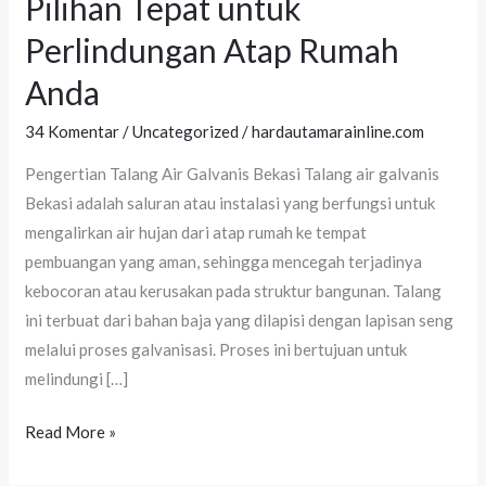
Pilihan Tepat untuk
Galvanis
Perlindungan Atap Rumah
Bekasi:
Pilihan
Anda
Tepat
34 Komentar
/
Uncategorized
/
hardautamarainline.com
untuk
Perlindungan
Pengertian Talang Air Galvanis Bekasi Talang air galvanis
Atap
Bekasi adalah saluran atau instalasi yang berfungsi untuk
Rumah
mengalirkan air hujan dari atap rumah ke tempat
Anda
pembuangan yang aman, sehingga mencegah terjadinya
kebocoran atau kerusakan pada struktur bangunan. Talang
ini terbuat dari bahan baja yang dilapisi dengan lapisan seng
melalui proses galvanisasi. Proses ini bertujuan untuk
melindungi […]
Read More »