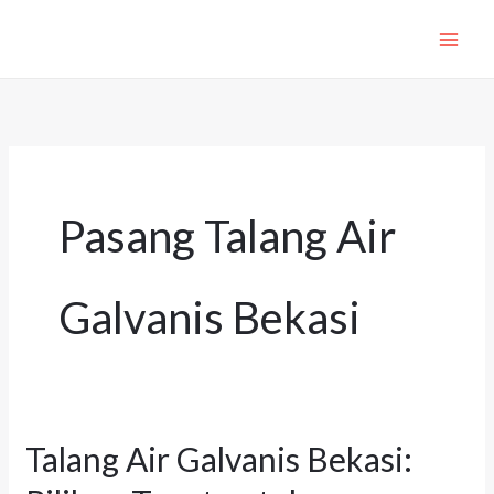
Lewati
ke
konten
Pasang Talang Air
Galvanis Bekasi
Talang Air Galvanis Bekasi:
Talang
Air