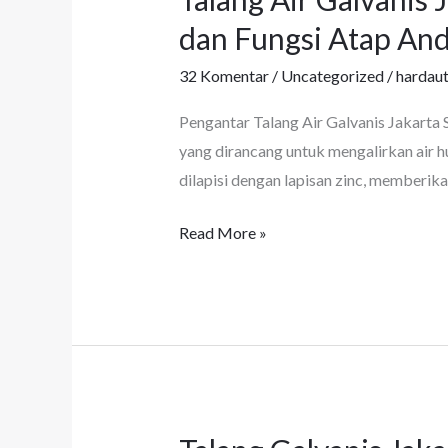
Air
dan Fungsi Atap An
Galvanis
32 Komentar
/
Uncategorized
/
hardau
Jakarta
Selatan:
Pengantar Talang Air Galvanis Jakarta 
Material
yang dirancang untuk mengalirkan air hu
Kuat
dilapisi dengan lapisan zinc, memberika
yang
Menjaga
Read More »
Estetika
dan
Fungsi
Atap
Anda
Talang