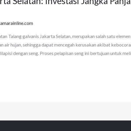
arta Selatan: Investasi Jangka Pan
tamarainline.com
atan Talang galvanis Jakarta Selatan, merupakan salah satu elemen
an air hujan, sehingga dapat mencegah kerusakan akibat kebocora
ilapisi dengan seng. Proses pelapisan seng ini bertujuan untuk meli