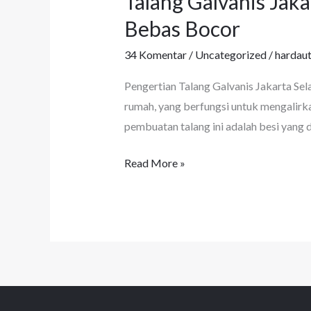
Talang Galvanis Jak
Galvanis
Bebas Bocor
Jakarta
34 Komentar
/
Uncategorized
/
hardau
Selatan:
Investasi
Pengertian Talang Galvanis Jakarta Sel
Jangka
rumah, yang berfungsi untuk mengalirk
Panjang
pembuatan talang ini adalah besi yang d
untuk
Rumah
Read More »
Bebas
Bocor